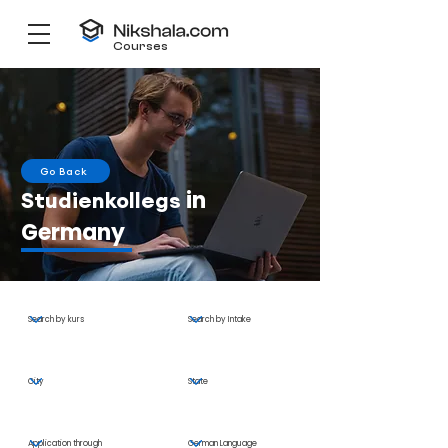
Courses
Go Back
in
Studienkollegs
Germany