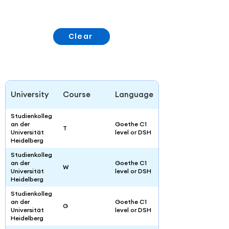
Clear
University
Course
Language
Studienkolleg
an der
Goethe C1
T
Universität
level or DSH
Heidelberg
Studienkolleg
an der
Goethe C1
W
Universität
level or DSH
Heidelberg
Studienkolleg
an der
Goethe C1
G
Universität
level or DSH
Heidelberg