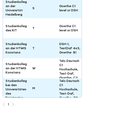
Studienkolleg
an der
Goethe C1
S
Universität
level or DSH
Heidelberg
Studienkolleg
Goethe C1
T
des KIT
level or DSH
Studienkolleg
DSH-1,
an der HTWG
T
TestDaF 4x3,
Konstanz
Goethe- B1
Telc Deutsch
Studienkolleg
C1
an der HTWG
W
Hochschule,
Konstanz
Test-DaF,
Goethe- C2.
Studienkolleg
Telc Deutsch
bei den
C1
M
Universitäten
Hochschule,
des
Test-DaF,
Freistaates
Goethe- C2
Studienkolleg
Bayern
1
bei den
Goethe B2
T
Universitäten
Level
des
Freistaates